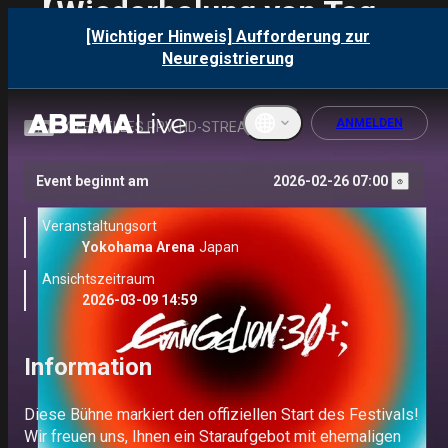
【Wiederholung von Tag
1】OPENING of 30th
[Wichtiger Hinweis] Aufforderung zur
Neuregistrierung
ANNIVERSARY
ANMELDEN
OFFIZIELLES PPV-HD-STREAMING
Event beginnt am
2026-02-26 07:00
English
Veranstaltungsort
ภาษาไทย
Yokohama Arena
Japan
Ansichtszeitraum
한국어
2026-03-09 14:59
繁體中文
Information 
Bahasa
Indonesi
a
Diese Bühne markiert den offiziellen Start des Festivals!

Wir freuen uns, Ihnen ein Staraufgebot mit ehemaligen 
Français