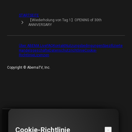
STARTSEITE
【Wiederholung von Tag 1】OPENING of 30th
ANNIVERSARY
Über ABEMA Live
FAQ
Kontakt
Nutzungsbedingungen
Spezifizierte
Handelsgeschäfte
Datenschutzrichtlinie
Cookie-
Richtlinie
Lizenzen
Copyright ©︎ AbemaTV, Inc.
DER ANSICHTSZEITRAUM IST VORBEI
Cookie-Richtlinie
Dieses Video kann nicht angesehen werden