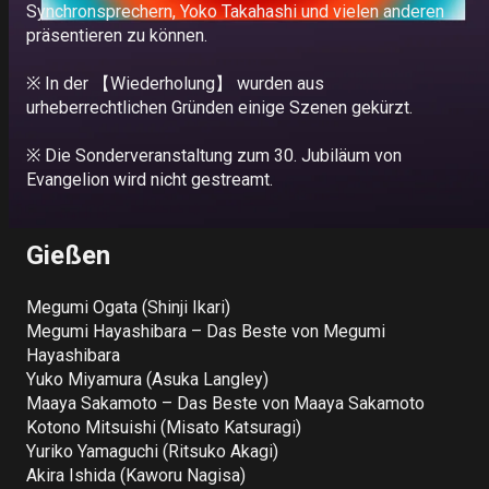
Synchronsprechern, Yoko Takahashi und vielen anderen 
präsentieren zu können.

Deutsch
※ In der 【Wiederholung】 wurden aus 
Italiano
urheberrechtlichen Gründen einige Szenen gekürzt.

Español
※ Die Sonderveranstaltung zum 30. Jubiläum von 
Evangelion wird nicht gestreamt.

Portuguê
s
Gießen
Megumi Ogata (Shinji Ikari)

Megumi Hayashibara – Das Beste von Megumi 
Hayashibara

Yuko Miyamura (Asuka Langley)

Maaya Sakamoto – Das Beste von Maaya Sakamoto

Kotono Mitsuishi (Misato Katsuragi)

Yuriko Yamaguchi (Ritsuko Akagi)

Akira Ishida (Kaworu Nagisa)
