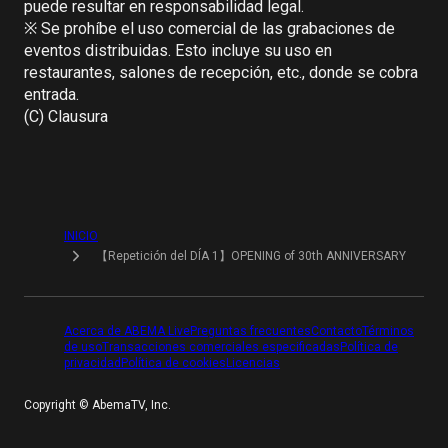
puede resultar en responsabilidad legal.

※ Se prohíbe el uso comercial de las grabaciones de 
eventos distribuidas. Esto incluye su uso en 
restaurantes, salones de recepción, etc., donde se cobra 
entrada.

(C) Clausura
INICIO
【Repetición del DÍA 1】OPENING of 30th ANNIVERSARY
Acerca de ABEMA Live
Preguntas frecuentes
Contacto
Términos
de uso
Transacciones comerciales especificadas
Política de
privacidad
Política de cookies​
Licencias​
Copyright ©︎ AbemaTV, Inc.