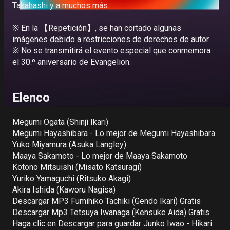
Takahashi y a muchos más.

Deutsch
※ En la 【Repetición】, se han cortado algunas 
Italiano
imágenes debido a restricciones de derechos de autor.

※ No se transmitirá el evento especial que conmemora 
Español
el 30.º aniversario de Evangelion.

Portuguê
s
Elenco
Megumi Ogata (Shinji Ikari)

Megumi Hayashibara - Lo mejor de Megumi Hayashibara

Yuko Miyamura (Asuka Langley)

Maaya Sakamoto - Lo mejor de Maaya Sakamoto

Kotono Mitsuishi (Misato Katsuragi)

Yuriko Yamaguchi (Ritsuko Akagi)

Akira Ishida (Kaworu Nagisa)

Descargar MP3 Fumihiko Tachiki (Gendo Ikari) Gratis

Descargar Mp3 Tetsuya Iwanaga (Kensuke Aida) Gratis

Haga clic en Descargar para guardar Junko Iwao - Hikari 