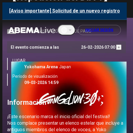
OPENING of 30th
[Aviso importante] Solicitud de un nuevo registro
ANNIVERSARY
INICIAR SESIÓN
RETRANSMISIÓN HD OFICIAL DE PAGO
El evento comienza a las
26-02-2026 07:00
English
LUGAR
ภาษาไทย
Yokohama Arena
Japan
Período de visualización
한국어
09-03-2026 14:59
繁體中文
Información
Bahasa
Indonesi
a
¡Este escenario marca el inicio oficial del festival!

Nos complace presentar un elenco estelar que incluye a 
Français
antiguos miembros del elenco de voces, a Yoko 