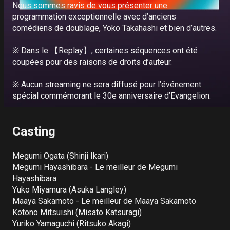
Nous sommes ravis de vous présenter une 
Deutsch
programmation exceptionnelle avec d’anciens 
comédiens de doublage, Yoko Takahashi et bien d’autres.

Italiano
※ Dans le 【Replay】, certaines séquences ont été 
Español
coupées pour des raisons de droits d’auteur.

Portuguê
※ Aucun streaming ne sera diffusé pour l’événement 
s
spécial commémorant le 30e anniversaire d’Evangelion.

Casting
Megumi Ogata (Shinji Ikari)

Megumi Hayashibara - Le meilleur de Megumi 
Hayashibara

Yuko Miyamura (Asuka Langley)

Maaya Sakamoto - Le meilleur de Maaya Sakamoto

Kotono Mitsuishi (Misato Katsuragi)

Yuriko Yamaguchi (Ritsuko Akagi)
