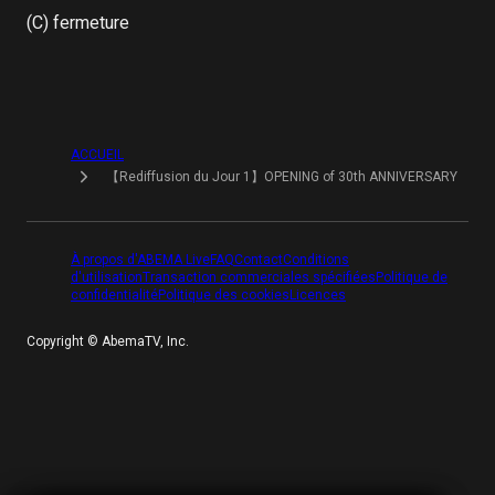
(C) fermeture
ACCUEIL
【Rediffusion du Jour 1】OPENING of 30th ANNIVERSARY
À propos d'ABEMA Live
FAQ
Contact
Conditions
d'utilisation
Transaction commerciales spécifiées
Politique de
confidentialité
Politique des cookies
Licences
Copyright ©︎ AbemaTV, Inc.