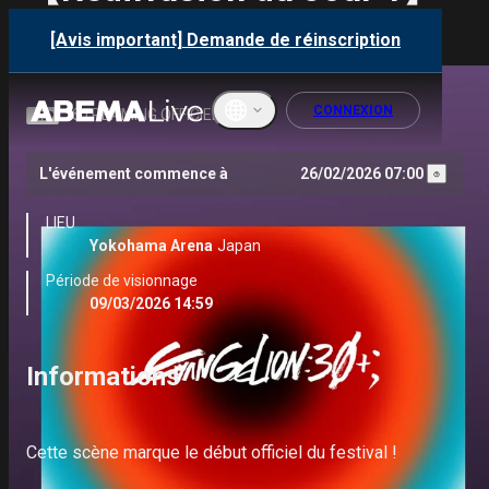
OPENING of 30th
[Avis important] Demande de réinscription
ANNIVERSARY
CONNEXION
STREAMING OFFICIEL PPV HD
L'événement commence à
26/02/2026 07:00
English
LIEU
ภาษาไทย
Yokohama Arena
Japan
Période de visionnage
한국어
09/03/2026 14:59
繁體中文
Informations
Bahasa
Indonesi
a
Cette scène marque le début officiel du festival !

Français