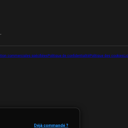
~
tion commerciales spécifiées
Politique de confidentialité
Politique des cookies
Li
Déjà commandé ?