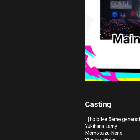
Casting
【hololive 5ème générat
Yukihana Lamy

Momosuzu Nene

Shishiro Botan
