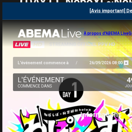
【DAY1】NepoX! ~NePo
[Avis important] D
holoX~
À propos d'ABEMA Live
G
STREAMING OFFICIEL PPV HD
L'événement commence à
/
26/09/2026 08:00
L'ÉVÉNEMENT
4
COMMENCE DANS
JOU
Informations