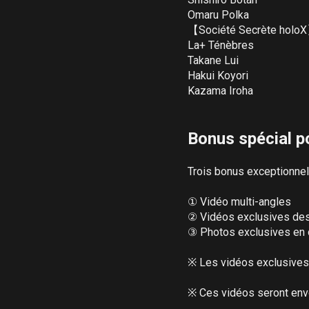
Omaru Polka

【Société Secrète holoX
La+ Ténèbres

Takane Lui

Hakui Koyori

Kazama Iroha

Bonus spécial po
Trois bonus exceptionnels
① Vidéo multi-angles

② Vidéos exclusives des 
③ Photos exclusives en d
※ Les vidéos exclusives 
※ Ces vidéos seront env