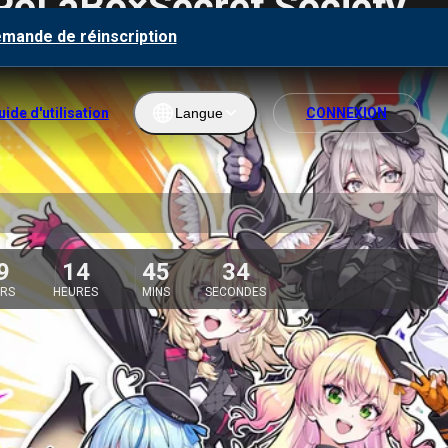
LaBo×Secret Society
emande de réinscription
uide d'utilisation
Langue
CONNEXION
Engl
ish
ภาษ
าไทย
9
14
45
33
RS
HEURES
MINS
SECONDES
한국
어
繁體
中文
Bah
asa