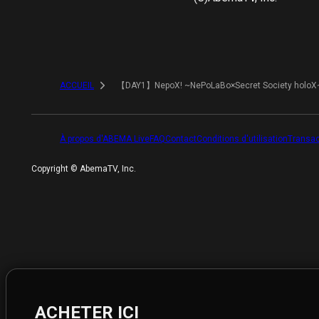
ACCUEIL
【DAY1】NepoX! ~NePoLaBo×Secret Society holoX
À propos d'ABEMA Live
FAQ
Contact
Conditions d'utilisation
Transac
Copyright ©︎ AbemaTV, Inc.
ACHETER ICI