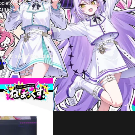
ciety holoX~ », mettant 
l'ARIAKE ARENA les 
ncerts !

) le 28 septembre, après 
ema-