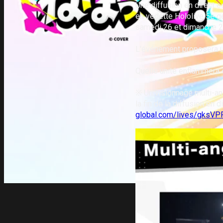
Une diffusion en direct 
en vedette Hololive 5e g
samedi 26 et dimanche 2
L'événement proposera un 
Quelle unité enflammera 
※ Un visionnage multi-an
la fin de la diffusion en 
global.com/lives/gksV