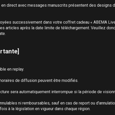
 en direct avec messages manuscrits présentent des designs di
oyées successivement dans votre coffret cadeau « ABEMA Live »
s articles après la date limite de téléchargement. Veuillez donc
te.

rtante]
le en replay.

horaires de diffusion peuvent être modifiés.

ecture sera automatiquement interrompue si la période de visionn
annulables ni remboursables, sauf en cas de report ou d'annulati
is à la législation en vigueur dans chaque région.
