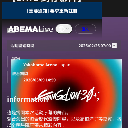
OPENING of 30th
[重要通知] 要求重新註冊
ANNIVERSARY
登入
官方PPV HD直播
活動開始時間
2026/02/26 07:00
English
會場
ภาษาไทย
Yokohama Arena
Japan
觀看期間
한국어
2026/03/09 14:59
繁體中文
information 
Bahasa
Indonesi
a
這是揭開本次活動序幕的舞台。

登台演出的包含歷代聲優陣容，以及高橋洋子等嘉賓，將
Français
以全明星陣容帶來精彩內容。
