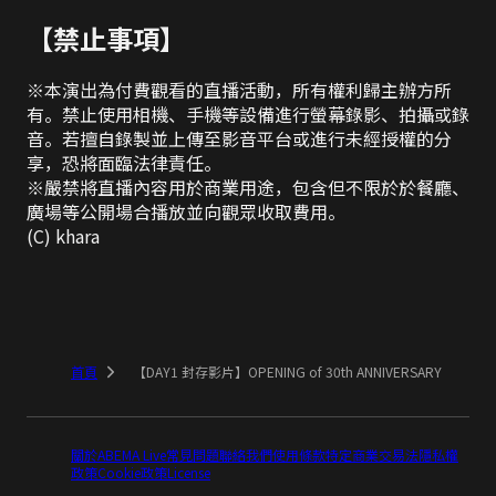
【禁止事項】
※本演出為付費觀看的直播活動，所有權利歸主辦方所
有。禁止使用相機、手機等設備進行螢幕錄影、拍攝或錄
音。若擅自錄製並上傳至影音平台或進行未經授權的分
享，恐將面臨法律責任。

※嚴禁將直播內容用於商業用途，包含但不限於於餐廳、
廣場等公開場合播放並向觀眾收取費用。

(C) khara
首頁
【DAY1 封存影片】OPENING of 30th ANNIVERSARY
關於ABEMA Live
常見問題
聯絡我們
使用條款
特定商業交易法
隱私權
政策
Cookie政策
License