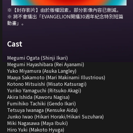
Deutsch
※【封存影片】由於版權因素，部分影像內容已刪減。

※ 將不會播出「EVANGELION開播30週年紀念特別短篇
Italiano
動畫」。

Español
Cast
Portuguê
s
Megumi Ogata (Shinji Ikari)

Megumi Hayashibara (Rei Ayanami)

Yuko Miyamura (Asuka Langley)

Maaya Sakamoto (Mari Makinami Illustrious)

Kotono Mitsuishi (Misato Katsuragi)

Yuriko Yamaguchi (Ritsuko Akagi)

Akira Ishida (Kaworu Nagisa)

Fumihiko Tachiki (Gendo Ikari)

Tetsuya Iwanaga (Kensuke Aida)

Junko Iwao (Hikari Horaki/Hikari Suzuhara)

Miki Nagasawa (Maya Ibuki)

Hiro Yuki (Makoto Hyuga)
