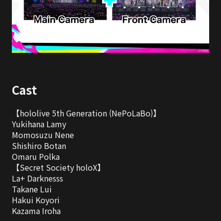
Cast
【hololive 5th Generation (NePoLaBo)】

Yukihana Lamy

Momosuzu Nene

Shishiro Botan

Omaru Polka

【Secret Society holoX】

La+ Darknesss

Takane Lui

Hakui Koyori

Kazama Iroha
