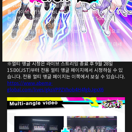
2026년 9월 26일(토) 27일(일) 아리아케 아레나에서 열리는 
Deutsch
홀로라이브 5기생(NePoLaBo)와 비밀결사 holoX가 함께하
는 이벤트 「NepoX! ~NePoLaBo×Secret Society 
Italiano
holoX~」의 라이브 스트리밍 결정!

오리지널 게임 대결부터 미니 라이브까지 풍성한 기획으로 
Español
보내드립니다!

현장을 더 뜨겁게 달구는 유닛은 어느 쪽일지!? 놓치지 마세
Portuguê
s
요!

※멀티 앵글 시청은 라이브 스트리밍 종료 후 9월 28일 
15:00(JST)부터 전용 멀티 앵글 페이지에서 시청하실 수 있
https://www.abema-
global.com/lives/gksVPPZVhob4H4fgbJgxX6