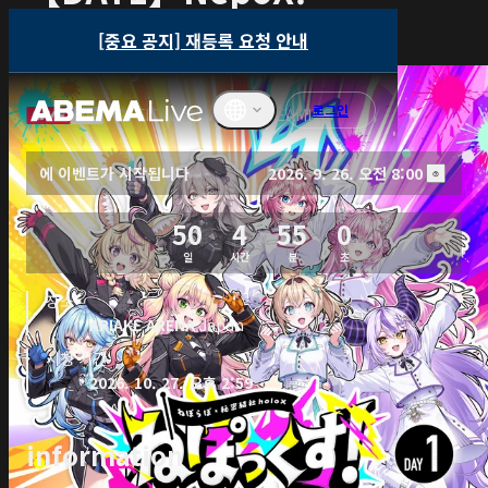
~NePoLaBo×Secret
[중요 공지] 재등록 요청 안내
Society holoX~
로그인
OFFICIAL PPV HD STREAMING
에 이벤트가 시작됩니다
2026. 9. 26. 오전 8:00
English
50
4
54
59
ภาษาไทย
일
시간
분
초
한국어
장소
ARIAKE ARENA
Japan
繁體中文
시청 기간
Bahasa
2026. 10. 27. 오후 2:59
Indonesi
a
information 
Français